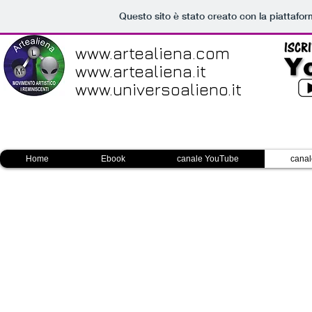
Questo sito è stato creato con la piattafo
www.artealiena.com
www.artealiena.it
www.universoalieno.it
Home
Ebook
canale YouTube
canal